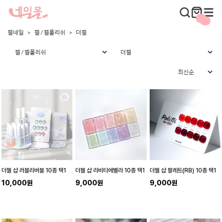
젤네일
젤 / 젤폴리쉬
더젤
더젤 샵 러블리버블 10종 택1
더젤 샵 라비타에벨라 10종 택1
더젤 샵 팔레트(RB) 10종 택1
10,000원
9,000원
9,000원