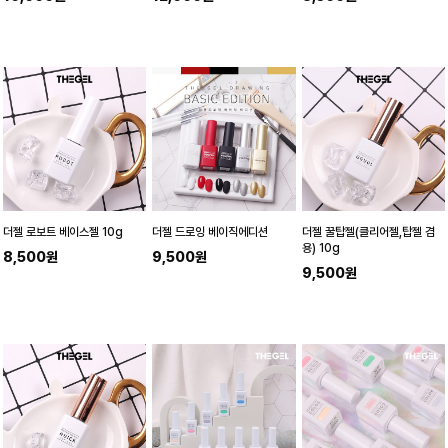
더젤 로보트 베이스젤 10g
더젤 드로잉 베이직에디션
더젤 꿀탑젤(클리어젤,탑젤 겸
용) 10g
8,500원
9,500원
9,500원