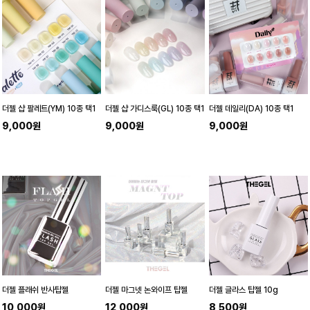
더젤 샵 팔레트(YM) 10종 택1
더젤 샵 가디스룩(GL) 10종 택1
더젤 데일리(DA) 10종 택1
9,000원
9,000원
9,000원
더젤 플래쉬 반사탑젤
더젤 마그넷 논와이프 탑젤
더젤 글라스 탑젤 10g
10,000원
12,000원
8,500원