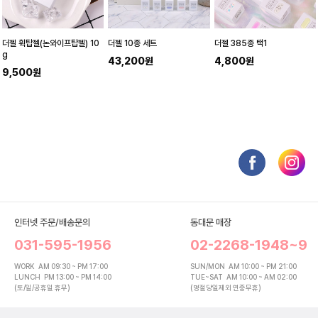
더젤 휙탑젤(논와이프탑젤) 10
더젤 10종 세트
더젤 385종 택1
g
43,200원
4,800원
9,500원
인터넷 주문/배송문의
동대문 매장
031-595-1956
02-2268-1948~9
WORK
AM 09:30 ~ PM 17:00
SUN/MON
AM 10:00 ~ PM 21:00
LUNCH
PM 13:00 ~ PM 14:00
TUE~SAT
AM 10:00 ~ AM 02:00
(토/일/공휴일 휴무)
(명절당일제외 연중무휴)