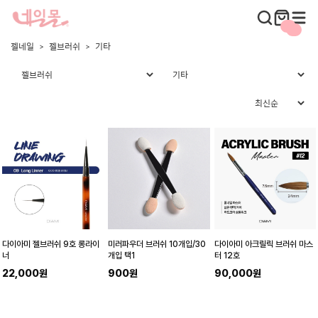
젤네일
젤브러쉬
기타
다이아미 젤브러쉬 9호 롱라이
미러파우더 브러쉬 10개입/30
다이아미 아크릴릭 브러쉬 마스
너
개입 택1
터 12호
22,000원
900원
90,000원