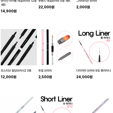
엔리안 마카롱 네일브러쉬 12종
루벤스 네일브러쉬 5종 세트
그라데이션 브러쉬
세트
22,000원
2,000원
14,900원
모스티브 밀당브러시2 3종
듀얼 브러쉬
다이아미 브러쉬 9호 롱라이너
12,000원
2,500원
24,000원