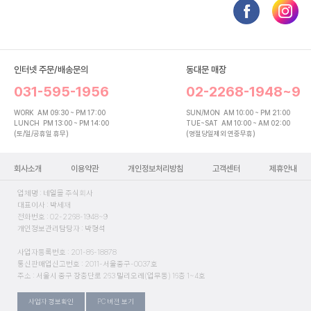
인터넷 주문/배송문의
동대문 매장
031-595-1956
02-2268-1948~9
WORK
AM 09:30 ~ PM 17:00
SUN/MON
AM 10:00 ~ PM 21:00
LUNCH
PM 13:00 ~ PM 14:00
TUE~SAT
AM 10:00 ~ AM 02:00
(토/일/공휴일 휴무)
(명절당일제외 연중무휴)
회사소개
이용약관
개인정보처리방침
고객센터
제휴안내
업체명 : 네일몰 주식회사
대표이사 : 박세재
전화번호 : 02-2268-1948~9
개인정보관리담당자 : 박형석
사업자등록번호 : 201-86-18878
통신판매업신고번호 : 2011-서울중구-0037호
주소 : 서울시 중구 장충단로 263 밀리오레(업무동) 16층 1~4호
사업자 정보확인
PC 버전 보기