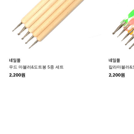
네일몰
네일몰
우드 마블러&도트봉 5종 세트
칼라마블러&도
2,200원
2,200원