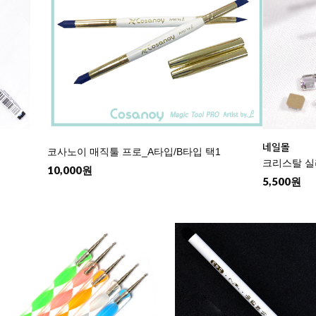
네일몰
코사노이 매직툴 프로_A타입/B타입 택1
크리스탈 실
10,000원
5,500원