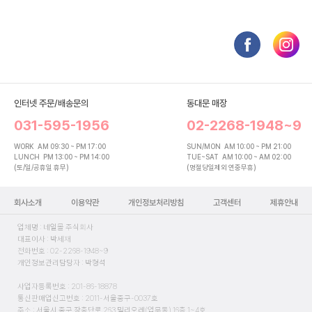
인터넷 주문/배송문의
동대문 매장
031-595-1956
02-2268-1948~9
WORK
AM 09:30 ~ PM 17:00
SUN/MON
AM 10:00 ~ PM 21:00
LUNCH
PM 13:00 ~ PM 14:00
TUE~SAT
AM 10:00 ~ AM 02:00
(토/일/공휴일 휴무)
(명절당일제외 연중무휴)
회사소개
이용약관
개인정보처리방침
고객센터
제휴안내
업체명 : 네일몰 주식회사
대표이사 : 박세재
전화번호 : 02-2268-1948~9
개인정보관리담당자 : 박형석
사업자등록번호 : 201-86-18878
통신판매업신고번호 : 2011-서울중구-0037호
주소 : 서울시 중구 장충단로 263 밀리오레(업무동) 16층 1~4호