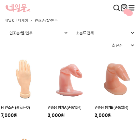
네일&바디케어
인조손/발/인두
H 인조손 (홈있는것)
연습용 핑거A(손톱없음)
연습용 핑거B(손톱있음)
7,000원
2,000원
2,000원