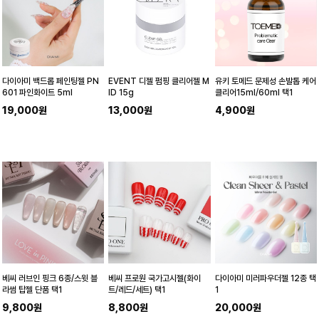
다이아미 백드롭 페인팅젤 PN
EVENT 디젤 펌핑 클리어젤 M
유키 토메드 문제성 손발톱 케어
601 파인화이트 5ml
ID 15g
클리어15ml/60ml 택1
19,000원
13,000원
4,900원
베씨 러브인 핑크 6종/스윗 블
베씨 프로원 국가고시젤(화이
다이아미 미러파우더젤 12종 택
라썸 탑젤 단품 택1
트/레드/세트) 택1
1
9,800원
8,800원
20,000원