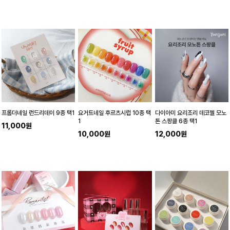
프롬더네일 런드리데이 9종 택1
요거트네일 후르츠시럽 10종 택
다이아미 요리조리 데코젤 모노
1
톤 스팡클 6종 택1
11,000원
10,000원
12,000원