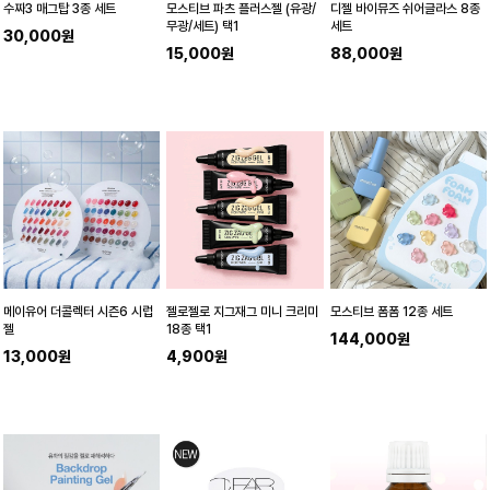
수짜3 매그탑 3종 세트
모스티브 파츠 플러스젤 (유광/
디젤 바이뮤즈 쉬어글라스 8종
무광/세트) 택1
세트
30,000원
15,000원
88,000원
메이유어 더콜렉터 시즌6 시럽
젤로젤로 지그재그 미니 크리미
모스티브 폼폼 12종 세트
젤
18종 택1
144,000원
13,000원
4,900원