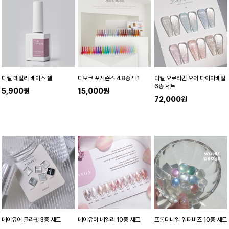
디젤 데일리 베이스 젤
디보크 포시즌스 48종 택1
디젤 오로라퀸 오어 다이아베일
6종 세트
5,900원
15,000원
72,000원
메이유어 글라핏 3종 세트
메이유어 베일리 10종 세트
프롬더네일 워터비즈 10종 세트