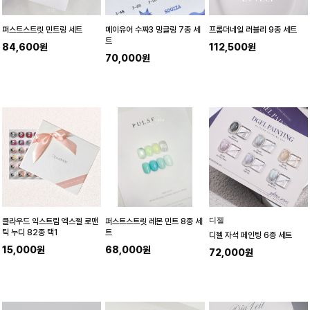
퍼스트스트릿 민트링 세트
메이유어 수짜3 밍글링 7종 세
프롬더네일 러블리 9종 세트
트
84,600원
112,500원
70,000원
디젤
클라우드 익스트림 엑스젤 로맨
퍼스트스트릿 레몬 민트 8종 세
틱 누디 82종 택1
트
디젤 자석 페인팅 6종 세트
15,000원
68,000원
72,000원