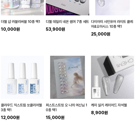
더젤 샵 러블리버블 10종 택1
디젤 데일리 네온 썸머 7종 세트
다이아미 샤인유어 라이트 클레
어&오아시스 10종 택1
10,000원
53,900원
25,000원
클라우드 익스트림 쏘클리어젤
퍼스트스트릿 오 나의 여신님 1
케미 실키 레이어드 자석젤
3종 택1
0종 택1
8,900원
12,000원
15,000원