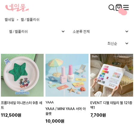
젤네일
젤 / 젤폴리쉬
YAAA
프롬더네일 미니몬스터 9종 세
EVENT 디젤 데일리 젤 121종
트
택1
YAAA / MINI YAAA 서머 아
울렛
112,500원
7,700원
10,000원