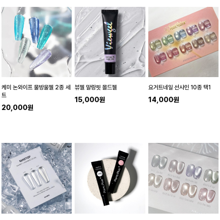
케미 논와이프 물방울젤 2종 세
뷰젤 말랑핏 몰드젤
요거트네일 선샤인 10종 택1
트
15,000원
14,000원
20,000원