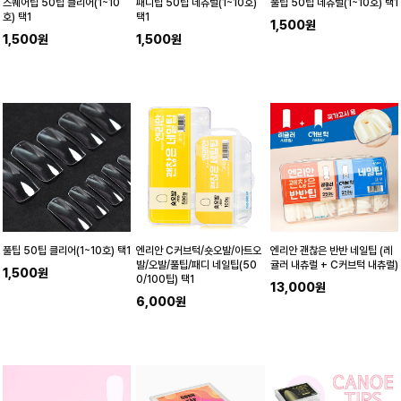
스퀘어팁 50팁 클리어(1~10
패디팁 50팁 네츄럴(1~10호)
풀팁 50팁 네츄럴(1~10호) 택1
호) 택1
택1
1,500원
1,500원
1,500원
풀팁 50팁 클리어(1~10호) 택1
엔리안 C커브턱/숏오발/아트오
엔리안 괜찮은 반반 네일팁 (레
발/오발/풀팁/패디 네일팁(50
귤러 내츄럴 + C커브턱 내츄럴)
1,500원
0/100팁) 택1
13,000원
6,000원