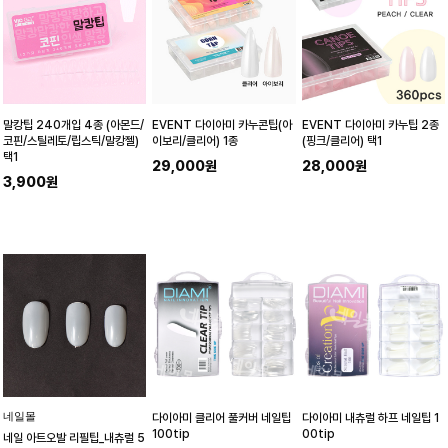
말캉팁 240개입 4종 (아몬드/
EVENT 다이아미 카누콘팁(아
EVENT 다이아미 카누팁 2종
코핀/스틸레토/립스틱/말캉젤)
이보리/클리어) 1종
(핑크/클리어) 택1
택1
29,000원
28,000원
3,900원
네일몰
다이아미 클리어 풀커버 네일팁
다이아미 내츄럴 하프 네일팁 1
100tip
00tip
네일 아트오발 리필팁_내츄럴 5