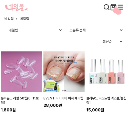
네일팁
네일팁
롱아몬드 리필 50팁(0~11호)
EVENT 다이아미 이지 페디팁
클라우드 익스트림 엑스젤/폼팁
택1
택1
28,000원
1,800원
15,000원