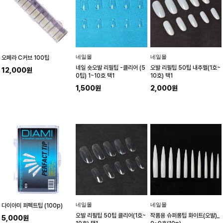
네일몰
네일몰
오페라 C커브 100팁
네일 숏오발 리필팁 -클리어 (5
오발 리필팁 50팁 내추럴(1호~
12,000원
0팁) 1~10호 택1
10호) 택1
1,500원
2,000원
네일몰
네일몰
다이아미 퍼펙트팁 (100p)
오발 리필팁 50팁 클리어(1호~
작품용 슈퍼롱팁 화이트(오발)_
5,000원