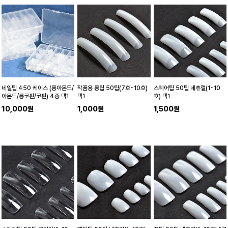
네일팁 450 케이스 (롱아몬드/
작품용 롱팁 50팁(7호~10호)
스퀘어팁 50팁 네츄럴(1~10
아몬드/롱코핀/코핀) 4종 택1
택1
호) 택1
10,000원
1,000원
1,500원