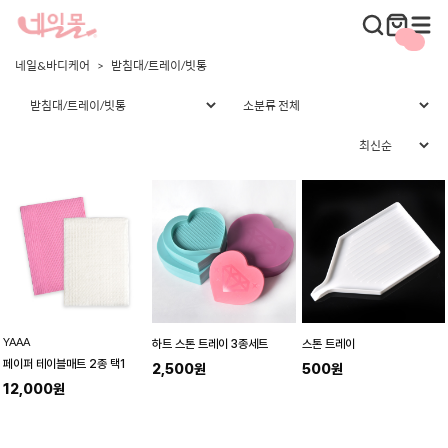
네일&바디케어
받침대/트레이/빗통
YAAA
하트 스톤 트레이 3종세트
스톤 트레이
페이퍼 테이블매트 2종 택1
2,500원
500원
12,000원