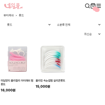
뷰티래쉬
롯드
미담뷰티 롤리컬리 아이래쉬 펌
롤리킹 속눈썹펌 실리콘롯트
롯트
15,000원
16,000원