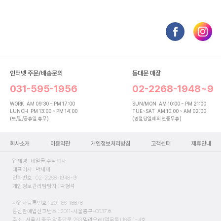
인터넷 주문/배송문의
동대문 매장
031-595-1956
02-2268-1948~9
WORK
AM 09:30 ~ PM 17:00
SUN/MON
AM 10:00 ~ PM 21:00
LUNCH
PM 13:00 ~ PM 14:00
TUE~SAT
AM 10:00 ~ AM 02:00
(토/일/공휴일 휴무)
(명절당일제외 연중무휴)
회사소개
이용약관
개인정보처리방침
고객센터
제휴안내
업체명 : 네일몰 주식회사
대표이사 : 박세재
전화번호 : 02-2268-1948~9
개인정보관리담당자 : 박형석
사업자등록번호 : 201-86-18878
통신판매업신고번호 : 2011-서울중구-0037호
주소 : 서울시 중구 장충단로 263 밀리오레(업무동) 16층 1~4호