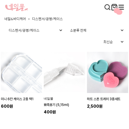
네일&바디케어
디스펜서/공병/케이스
네일몰
미니 6칸 케이스 2종 택1
하트 스톤 트레이 3종세트
뾰족용기 (5,15ml)
600원
2,500원
400원