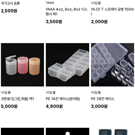
YAAA
네일몰
국가고시 솜통
YAAA 4oz, 6oz, 8oz 디스
미니건 T 스프레이 공병 150m
2,500원
펜서 택1
l
3,500원
2,000원
네일몰
네일몰
네일몰
코튼용기(그린,퍼플) 택1
PE 14칸 케이스(분리형)
PE 28칸 케이스
5,000원
4,800원
3,000원