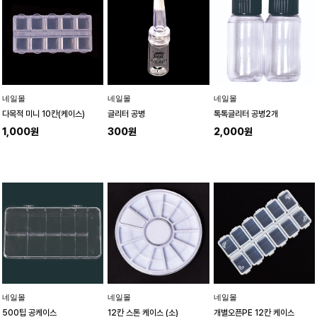
네일몰
네일몰
네일몰
다목적 미니 10칸(케이스)
글리터 공병
톡톡글리터 공병2개
1,000원
300원
2,000원
네일몰
네일몰
네일몰
500팁 공케이스
12칸 스톤 케이스 (소)
개별오픈PE 12칸 케이스