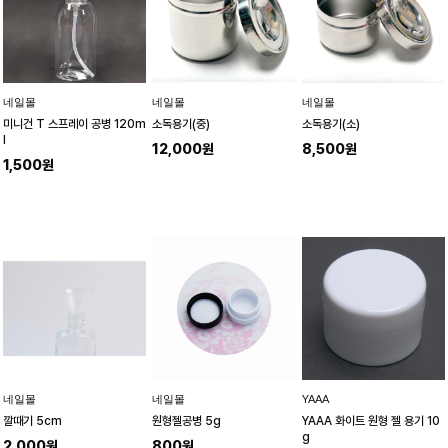
네일몰
네일몰
네일몰
미니건 T 스프레이 공병 120m
소독용기(중)
소독용기(소)
l
12,000원
8,500원
1,500원
네일몰
네일몰
YAAA
깔때기 5cm
원형젤공병 5g
YAAA 화이트 원형 젤 용기 10
g
2,000원
800원