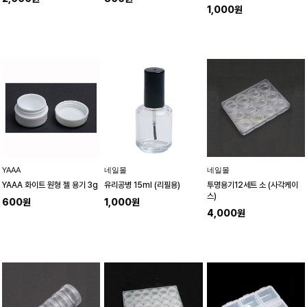
1,000원
YAAA
네일몰
네일몰
YAAA 화이트 원형 젤 용기 3g
유리공병 15ml (리필용)
투명용기12세트 소 (사각케이
스)
600원
1,000원
4,000원