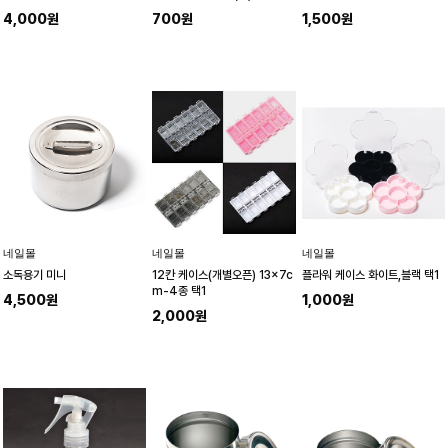
4,000원
700원
1,500원
네일몰
네일몰
네일몰
소독용기 미니
12칸 케이스(개별오픈) 13x7c
플라워 케이스 화이트,블랙 택1
m-4종 택1
4,500원
1,000원
2,000원