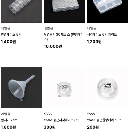
네일몰
네일몰
네일몰
연결케이스 5단 小
투명용기 30세트 소 (원형케이
사각케이스 6칸 화이트
스)
1,400원
1,200원
10,000원
네일몰
YAAA
YAAA
깔때기 7cm
YAAA 둥근사각케이스 (소)
YAAA 둥근원형케이스 (소)
1,600원
300원
200원