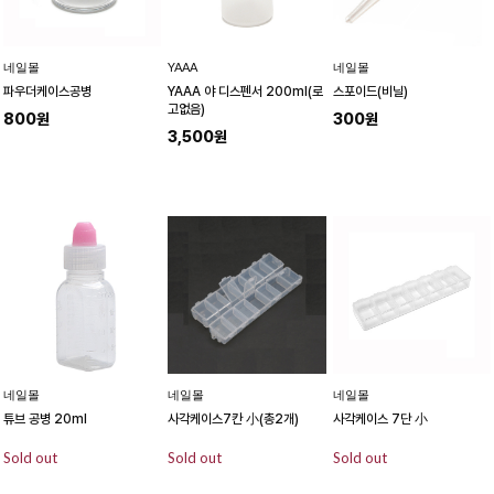
네일몰
YAAA
네일몰
파우더케이스공병
YAAA 야 디스펜서 200ml(로
스포이드(비닐)
고없음)
800원
300원
3,500원
네일몰
네일몰
네일몰
튜브 공병 20ml
사각케이스7칸 小(총2개)
사각케이스 7단 小
Sold out
Sold out
Sold out