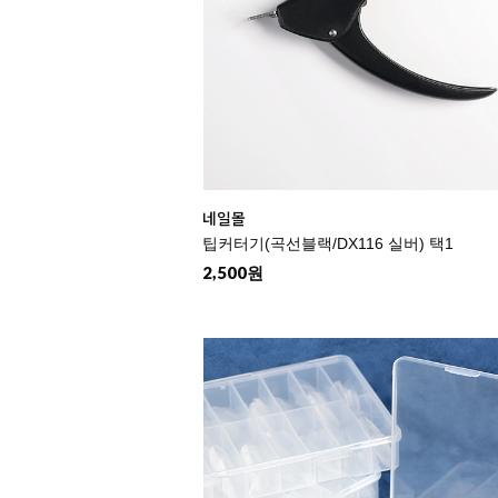
네일몰
팁커터기(곡선블랙/DX116 실버) 택1
2,500원