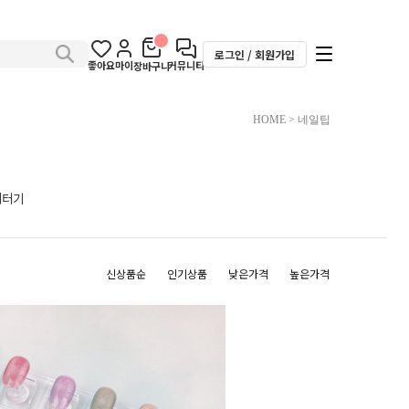
로그인 / 회원가입
좋아요
마이
커뮤니티
장바구니
HOME
>
네일팁
커터기
신상품순
인기상품
낮은가격
높은가격