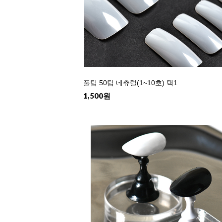
풀팁 50팁 네츄럴(1~10호) 택1
1,500원