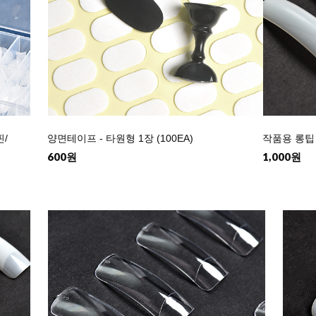
핀/
양면테이프 - 타원형 1장 (100EA)
작품용 롱팁 
600원
1,000원