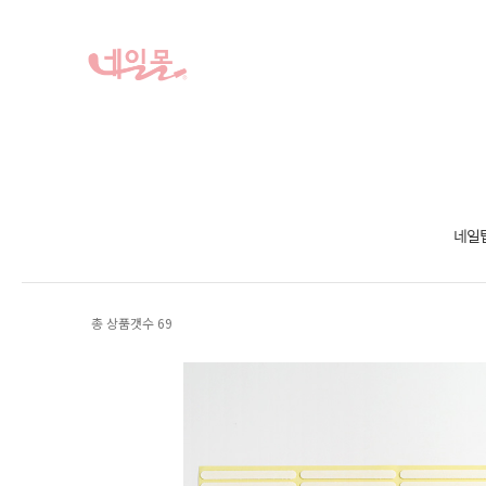
네일
총 상품갯수
69