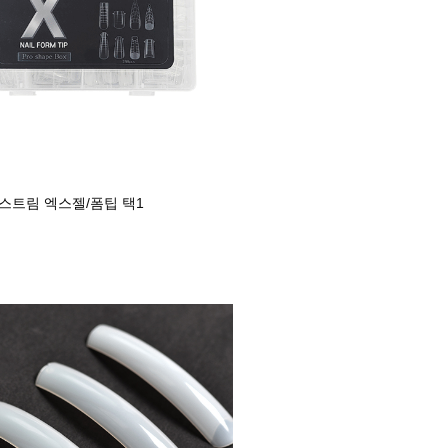
스트림 엑스젤/폼팁 택1