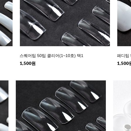
스퀘어팁 50팁 클리어(1~10호) 택1
패디팁 
1,500원
1,500