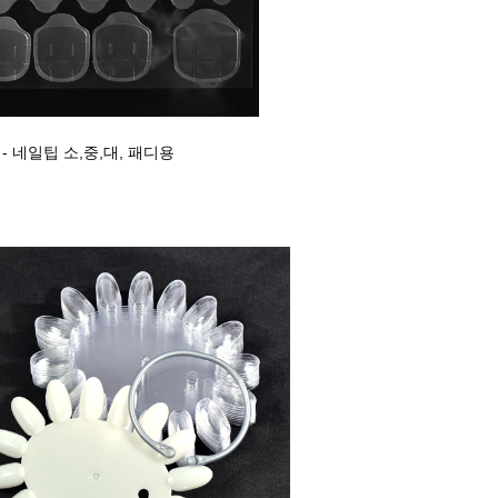
- 네일팁 소,중,대, 패디용