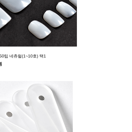
50팁 네츄럴(1~10호) 택1
원