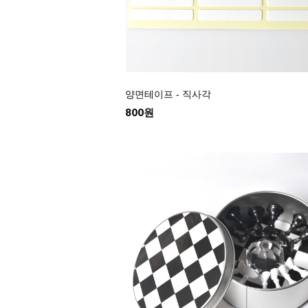
양면테이프 - 직사각
800원