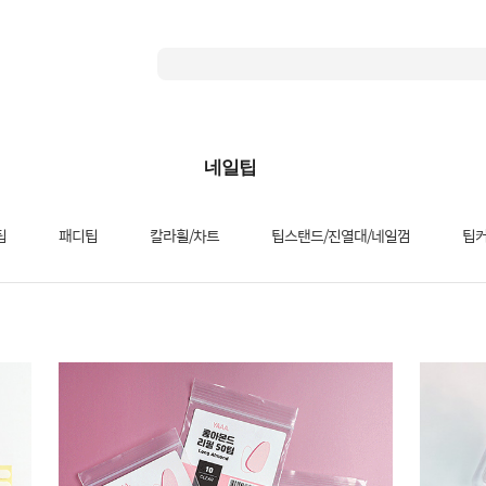
네일팁
팁
패디팁
칼라휠/차트
팁스탠드/진열대/네일껌
팁