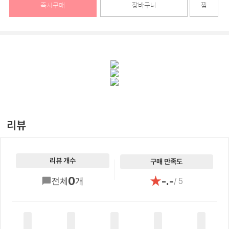
즉시구매
장바구니
찜
리뷰
리뷰 개수
구매 만족도
★
0
-.-
전체
개
/ 5